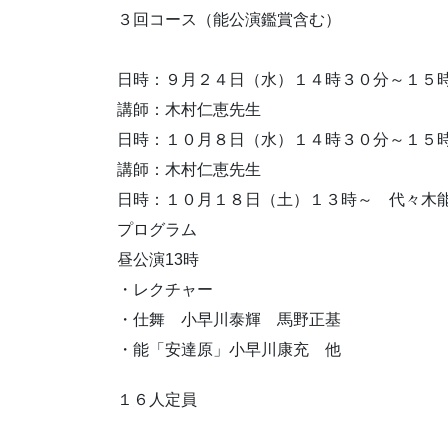
３回コース（能公演鑑賞含む）
日時：９月２４日（水）１４時３０分～１５
講師：木村仁恵先生
日時：１０月８日（水）１４時３０分～１５
講師：木村仁恵先
生
日時：１０月１８日（土）１３時～ 代々木
プログラム
昼公演13時
・レクチャー
・仕舞 小早川泰輝 馬野正基
・能「安達原」小早川康充 他
１６人定員