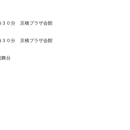
時３０分 京橋プラザ会
館
時３０分 京橋プラザ会
館
能舞台