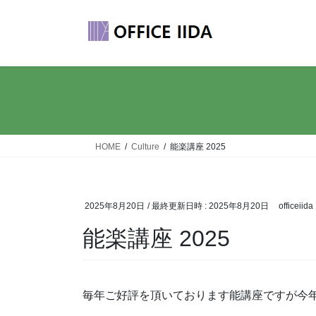
コ
ナ
ン
ビ
テ
ゲ
ン
ー
ツ
シ
へ
ョ
ス
ン
キ
に
ッ
移
HOME
Culture
能楽講座 2025
プ
動
2025年8月20日
/ 最終更新日時 :
2025年8月20日
officeiida
能楽講座 2025
毎年ご好評を頂いております能講座ですが今