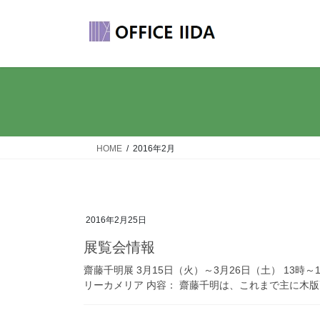
コ
ナ
ン
ビ
テ
ゲ
ン
ー
ツ
シ
へ
ョ
ス
ン
キ
に
ッ
移
HOME
2016年2月
プ
動
2016年2月25日
展覧会情報
齋藤千明展 3月15日（火）～3月26日（土） 13時～1
リーカメリア 内容： 齋藤千明は、これまで主に木版