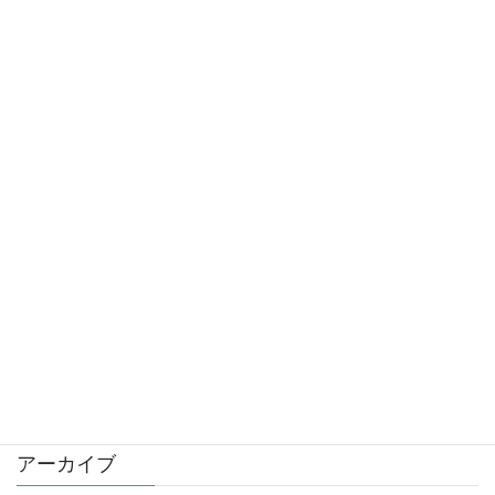
2025年2月14日
2025企画│市川曜子展
2025年1月1日
2024企画│田島愛及展 －まばたきから－
2024年11月15日
2024企画│佐藤杏子展 －Oil painting中心に－
2024年8月6日
カテゴリー
Culture
Exhibition
アーカイブ